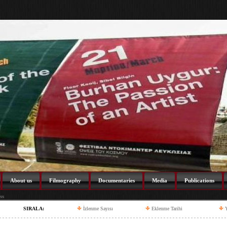
About us
Filmography
Documentaries
Media
Publications
ss
SIRALA:
İzlenme Sayısı
Eklenme Tarihi