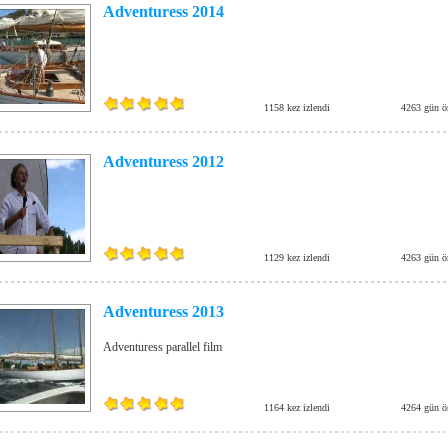
Adventuress 2014
1158 kez izlendi
4263 gün ö
Adventuress 2012
1129 kez izlendi
4263 gün ö
Adventuress 2013
Adventuress parallel film
1164 kez izlendi
4264 gün ö