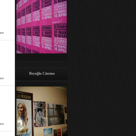
nce
Beyoğlu Cinema
nce
nce