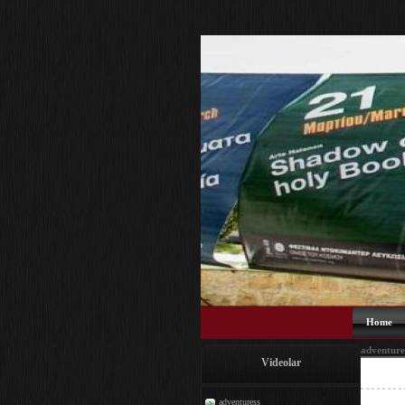
Home
adventure
Videolar
adventuress